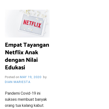
i
e
O
n
d
l
y
B
l
o
R
g
Empat Tayangan
Netflix Anak
Y
dengan Nilai
Edukasi
Posted on
MAY 19, 2020
by
W
DIAN MARIESTA
Pandemi Covid-19 ini
sukses membuat banyak
orang tua kalang kabut.