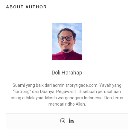
O
ABOUT AUTHOR
C
T
O
N
A
U
T
S
,
S
T
Doli Harahap
O
R
Suami yang baik dari admin storytigade.com. Yayah yang
Y
“setrong” dari Daanya. Pegawai IT di sebuah perusahaan
B
asing di Malaysia. Masih warganegara Indonesia. Dan terus
O
mencari ridho Allah.
T
S
,
T
H