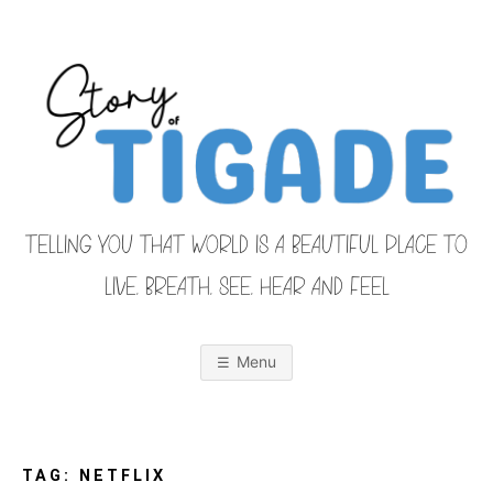
Skip
to
content
TELLING YOU THAT WORLD IS A BEAUTIFUL PLACE TO
LIVE, BREATH, SEE, HEAR AND FEEL
S
O
u
r
Menu
F
a
m
i
T
l
y
F
TAG:
NETFLIX
r