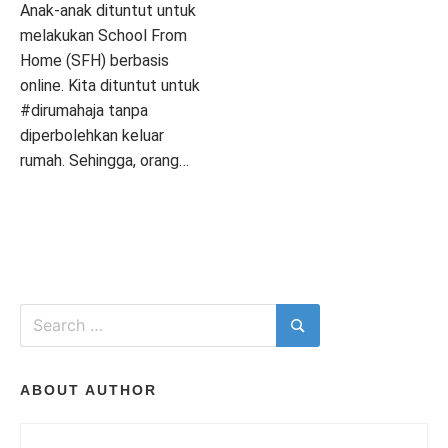
I
Anak-anak dituntut untuk
melakukan School From
Home (SFH) berbasis
T
online. Kita dituntut untuk
#dirumahaja tanpa
diperbolehkan keluar
rumah. Sehingga, orang…
H
P
T
L
o
a
E
s
g
A
T
t
g
V
e
e
E
d
d
A
Search
i
F
C
for:
Search
n
E
O
I
P
A
M
A
T
M
ABOUT AUTHOR
R
U
E
E
R
N
N
E
T