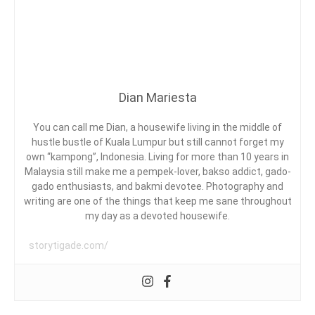
G
ON
T
D
EMPAT
O
,
TAYANGAN
L
N
NETFLIX
O
E
A
ANAK
G
T
DENGAN
Y
F
Dian Mariesta
NILAI
L
EDUKASI
I
X
You can call me Dian, a housewife living in the middle of
D
,
hustle bustle of Kuala Lumpur but still cannot forget my
N
own “kampong”, Indonesia. Living for more than 10 years in
E
Malaysia still make me a pempek-lover, bakso addict, gado-
T
gado enthusiasts, and bakmi devotee. Photography and
F
writing are one of the things that keep me sane throughout
E
L
my day as a devoted housewife.
I
X
storytigade.com/
A
N
A
K
,