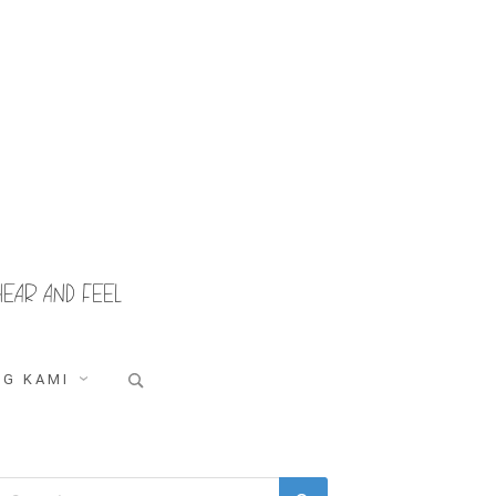
HEAR AND FEEL
Search
G KAMI
for:
Search