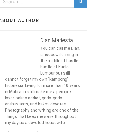
for:
Search
ABOUT AUTHOR
Dian Mariesta
You can call me Dian,
a housewife living in
the middle of hustle
bustle of Kuala
Lumpur but still
cannot forget my own “kampong”,
Indonesia. Living for more than 10 years
in Malaysia still make me a pempek-
lover, bakso addict, gado-gado
enthusiasts, and bakmi devotee.
Photography and writing are one of the
things that keep me sane throughout
my day as a devoted housewife.