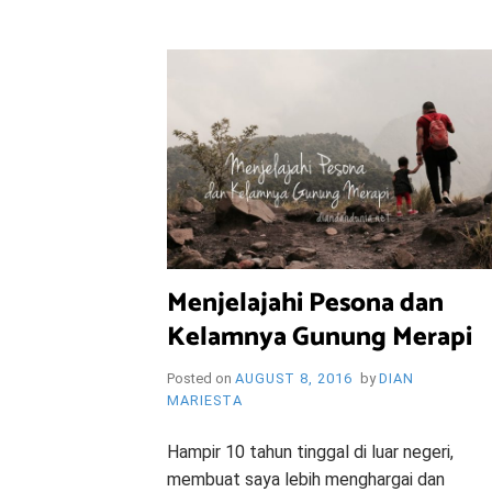
i
e
O
n
d
l
y
B
l
o
R
g
Y
Menjelajahi Pesona dan
Kelamnya Gunung Merapi
W
Posted on
AUGUST 8, 2016
by
DIAN
MARIESTA
Hampir 10 tahun tinggal di luar negeri,
membuat saya lebih menghargai dan