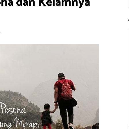
ona dan Kelamnya
A