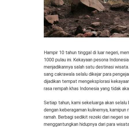
I
T
H
Hampir 10 tahun tinggal di luar negeri, m
1000 pulau ini. Kekayaan pesona Indonesi
menjadikannya salah satu destinasi wisata
sang cakrawala selalu dikejar para pengeja
T
dijadikan tempat mengeksplorasi kekayaan 
rasa rempah khas Indonesia yang tidak akan
Setiap tahun, kami sekeluarga akan selalu b
I
dengan keberagaman kulinernya, kamipun r
ramah. Berbagi sedikit rezeki dari negeri
menggantungkan hidupnya dari para wisat