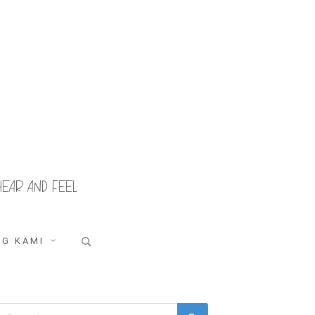
HEAR AND FEEL
Search
G KAMI
for:
Search