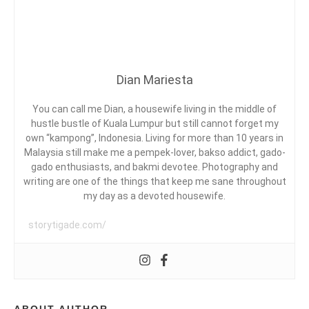
G
A
E
V
T
E
I
L
T
D
I
A
Dian Mariesta
I
O
A
N
R
,
You can call me Dian, a housewife living in the middle of
I
S
hustle bustle of Kuala Lumpur but still cannot forget my
D
E
E
own “kampong”, Indonesia. Living for more than 10 years in
S
W
Malaysia still make me a pempek-lover, bakso addict, gado-
A
gado enthusiasts, and bakmi devotee. Photography and
A
writing are one of the things that keep me sane throughout
P
my day as a devoted housewife.
E
A
R
storytigade.com/
T
E
M
E
N
,