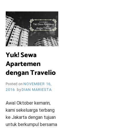
i
e
O
n
d
l
y
B
l
o
R
g
Yuk! Sewa
Apartemen
Y
dengan Travelio
Posted on
NOVEMBER 16,
2016
by
DIAN MARIESTA
W
Awal Oktober kemarin,
kami sekeluarga terbang
ke Jakarta dengan tujuan
untuk berkumpul bersama