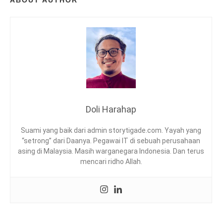
ABOUT AUTHOR
T
R
A
V
E
L
,
T
R
A
V
Doli Harahap
E
L
Suami yang baik dari admin storytigade.com. Yayah yang
I
“setrong” dari Daanya. Pegawai IT di sebuah perusahaan
O
asing di Malaysia. Masih warganegara Indonesia. Dan terus
,
mencari ridho Allah.
T
R
A
V
E
L