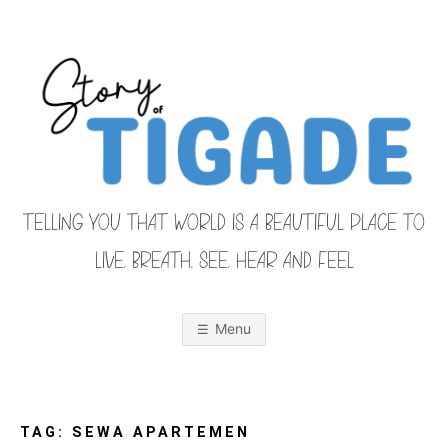
Skip
to
content
TELLING YOU THAT WORLD IS A BEAUTIFUL PLACE TO
LIVE, BREATH, SEE, HEAR AND FEEL
S
O
u
r
Menu
F
a
m
i
T
l
y
F
TAG:
SEWA APARTEMEN
r