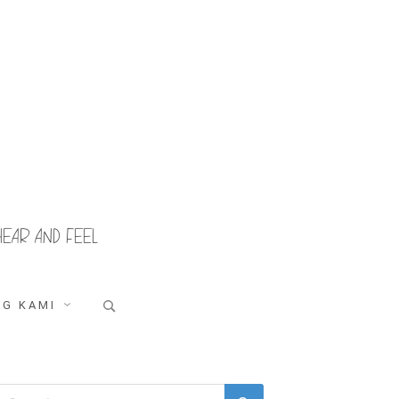
HEAR AND FEEL
Search
G KAMI
for:
Search