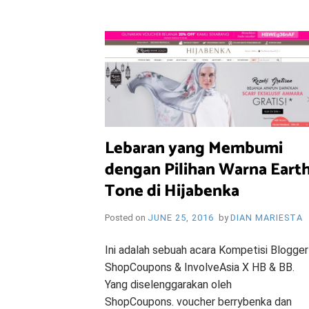
i
e
O
n
d
l
y
B
l
o
R
g
Lebaran yang Membumi
Y
dengan Pilihan Warna Eart
Tone di Hijabenka
Posted on
JUNE 25, 2016
by
DIAN MARIESTA
W
Ini adalah sebuah acara Kompetisi Blogger
ShopCoupons & InvolveAsia X HB & BB.
Yang diselenggarakan oleh
ShopCoupons. voucher berrybenka dan