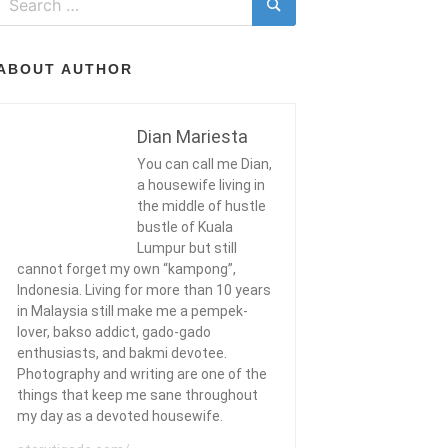
for:
Search
ABOUT AUTHOR
Dian Mariesta
You can call me Dian,
a housewife living in
the middle of hustle
bustle of Kuala
Lumpur but still
cannot forget my own “kampong”,
Indonesia. Living for more than 10 years
in Malaysia still make me a pempek-
lover, bakso addict, gado-gado
enthusiasts, and bakmi devotee.
Photography and writing are one of the
things that keep me sane throughout
my day as a devoted housewife.