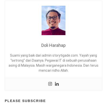
G
T
I
P
S
,
P
A
R
Doli Harahap
E
N
Suami yang baik dari admin storytigade.com. Yayah yang
T
“setrong” dari Daanya. Pegawai IT di sebuah perusahaan
O
asing di Malaysia. Masih warganegara Indonesia. Dan terus
L
mencari ridho Allah.
O
G
Y
PLEASE SUBSCRIBE