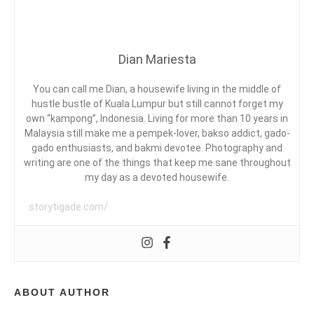
G
L
K
O
I
G
D
Y
S
Dian Mariesta
,
A
P
A
You can call me Dian, a housewife living in the middle of
R
hustle bustle of Kuala Lumpur but still cannot forget my
E
own “kampong”, Indonesia. Living for more than 10 years in
N
Malaysia still make me a pempek-lover, bakso addict, gado-
D
T
gado enthusiasts, and bakmi devotee. Photography and
I
writing are one of the things that keep me sane throughout
N
my day as a devoted housewife.
G
,
E
storytigade.com/
P
A
R
E
N
T
ABOUT AUTHOR
I
N