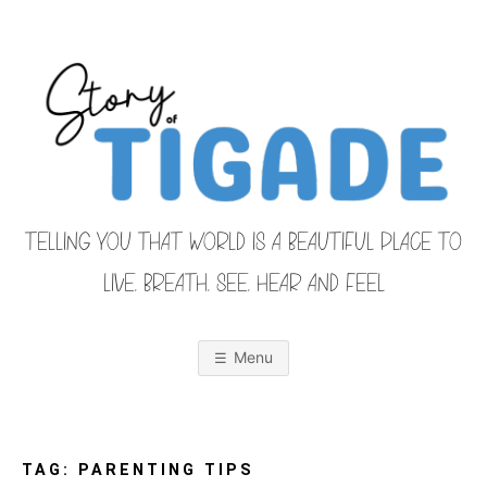
Skip
to
content
TELLING YOU THAT WORLD IS A BEAUTIFUL PLACE TO
LIVE, BREATH, SEE, HEAR AND FEEL
S
O
u
r
Menu
F
a
m
i
T
l
y
F
TAG:
PARENTING TIPS
r