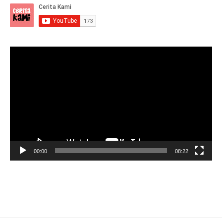
Video
Player
00:00
08:22