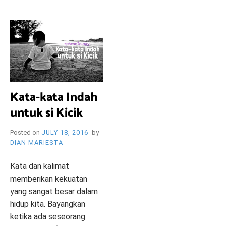
i
e
O
n
d
l
y
B
l
o
R
g
Kata-kata Indah
untuk si Kicik
Y
Posted on
JULY 18, 2016
by
DIAN MARIESTA
W
Kata dan kalimat
memberikan kekuatan
yang sangat besar dalam
hidup kita. Bayangkan
ketika ada seseorang