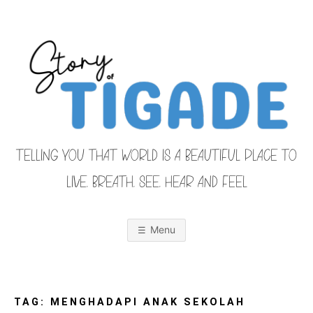
Skip
to
content
TELLING YOU THAT WORLD IS A BEAUTIFUL PLACE TO
LIVE, BREATH, SEE, HEAR AND FEEL
S
O
u
r
Menu
F
a
m
i
T
l
y
F
TAG:
MENGHADAPI ANAK SEKOLAH
r