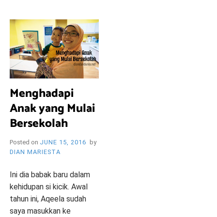
i
e
O
n
d
l
y
B
l
o
R
g
Menghadapi
Anak yang Mulai
Y
Bersekolah
Posted on
JUNE 15, 2016
by
DIAN MARIESTA
W
Ini dia babak baru dalam
kehidupan si kicik. Awal
tahun ini, Aqeela sudah
saya masukkan ke