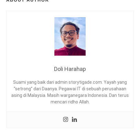
ABOUT AUTHOR
R
A
I
N
Y
B
U
N
C
H
I
Doli Harahap
S
L
Suami yang baik dari admin storytigade.com. Yayah yang
A
“setrong” dari Daanya. Pegawai IT di sebuah perusahaan
M
asing di Malaysia. Masih warganegara Indonesia. Dan terus
I
mencari ridho Allah.
C
M
O
N
T
E