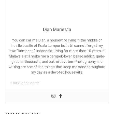
G
BERSEKOLAH
O
L
L
A
O
H
G
,
Y
B
A
Dian Mariesta
B
I
M
You can call me Dian, a housewife living in the middle of
,
hustle bustle of Kuala Lumpur but still cannot forget my
D
B
own “kampong”, Indonesia. Living for more than 10 years in
R
Malaysia still make me a pempek-lover, bakso addict, gado-
A
gado enthusiasts, and bakmi devotee. Photography and
I
writing are one of the things that keep me sane throughout
N
my day as a devoted housewife.
E
Y
B
storytigade.com/
U
N
C
H
,
B