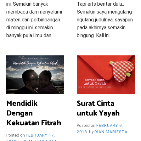
I
ini. Semakin banyak
Tapi eits bentar dulu..
membaca dan menyelami
Semakin saya mengulang-
materi dan perbincangan
ngulang judulnya, sayapun
T
di minggu ini, semakin
pada akhirnya semakin
banyak pula ilmu dan…
bingung. Kali ini…
P
T
L
P
T
1
H
o
a
E
o
a
C
s
g
A
s
g
O
t
g
V
t
g
M
e
e
E
e
e
M
T
d
d
A
d
d
E
i
I
C
i
I
N
n
I
O
n
N
T
Mendidik
Surat Cinta
ON
I
P
M
I
S
BELAJAR
B
,
M
B
T
Dengan
untuk Yayah
I
BAGAIMANA
U
I
E
U
I
CARANYA
Kekuatan Fitrah
P
N
N
P
T
Posted on
FEBRUARY 9,
BELAJAR
R
S
T
R
U
2018
by
DIAN MARIESTA
ON
O
T
O
T
Posted on
FEBRUARY 17,
BELAJAR
F
I
F
I