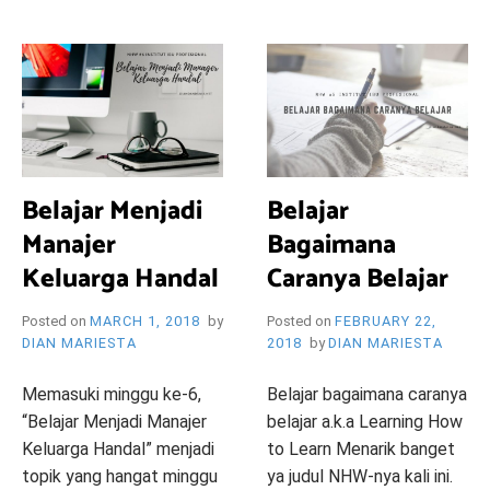
i
e
O
n
d
l
y
B
l
o
R
g
Belajar Menjadi
Belajar
Manajer
Bagaimana
Y
Keluarga Handal
Caranya Belajar
Posted on
MARCH 1, 2018
by
Posted on
FEBRUARY 22,
DIAN MARIESTA
2018
by
DIAN MARIESTA
W
Memasuki minggu ke-6,
Belajar bagaimana caranya
“Belajar Menjadi Manajer
belajar a.k.a Learning How
Keluarga Handal” menjadi
to Learn Menarik banget
topik yang hangat minggu
ya judul NHW-nya kali ini.