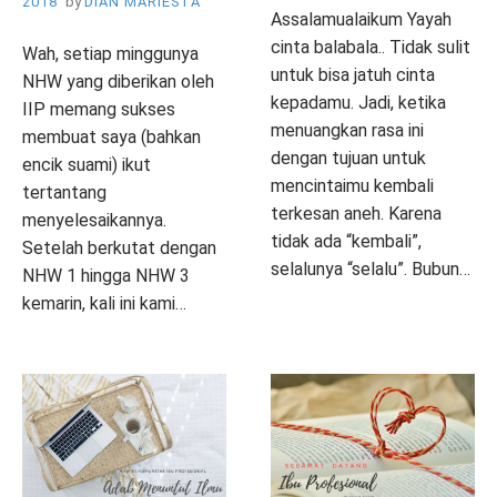
2018
by
DIAN MARIESTA
G
MENJADI
E
T
E
B
Assalamualaikum Yayah
MANAJER
S
U
S
U
cinta balabala.. Tidak sulit
Wah, setiap minggunya
KELUARGA
I
T
I
P
untuk bisa jatuh cinta
HANDAL
NHW yang diberikan oleh
O
I
O
R
kepadamu. Jadi, ketika
N
B
N
O
IIP memang sukses
A
A
U
A
F
menuangkan rasa ini
membuat saya (bahkan
L
P
L
E
dengan tujuan untuk
encik suami) ikut
,
R
,
S
mencintaimu kembali
tertantang
P
O
P
I
terkesan aneh. Karena
A
F
A
O
D
menyelesaikannya.
R
E
R
N
tidak ada “kembali”,
Setelah berkutat dengan
E
S
E
A
selalunya “selalu”. Bubun…
NHW 1 hingga NHW 3
N
I
N
L
kemarin, kali ini kami…
T
O
T
,
E
P
T
L
O
N
O
K
o
a
E
L
A
L
O
P
T
1
s
g
A
O
L
O
M
o
a
C
t
g
V
G
,
G
U
s
g
O
e
e
E
Y
K
Y
N
t
g
M
d
d
A
O
I
e
e
M
i
I
C
M
T
d
d
E
n
I
O
U
A
i
I
N