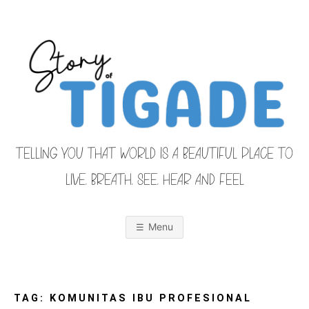
Skip
to
content
TELLING YOU THAT WORLD IS A BEAUTIFUL PLACE TO
LIVE, BREATH, SEE, HEAR AND FEEL
S
O
u
r
Menu
F
a
m
i
T
l
y
F
TAG:
KOMUNITAS IBU PROFESIONAL
r