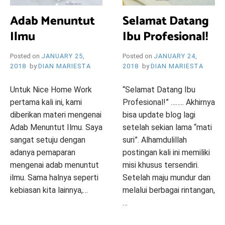
I
P
M
N
S
n
N
T
B
,
M
I
I
Adab Menuntut
Selamat Datang
ON
I
S
U
I
E
T
B
MENDIDIK
B
T
Ilmu
Ibu Profesional!
P
N
N
A
U
DENGAN
U
I
R
S
T
S
P
KEKUATAN
P
T
ON
O
T
I
R
Posted on
JANUARY 25,
Posted on
JANUARY 24,
FITRAH
R
U
SURAT
F
I
B
O
2018
by
DIAN MARIESTA
2018
by
DIAN MARIESTA
O
T
CINTA
E
T
U
F
F
I
UNTUK
S
U
P
E
E
B
Untuk Nice Home Work
“Selamat Datang Ibu
YAYAH
I
T
R
S
S
U
pertama kali ini, kami
Profesional!” …….. Akhirnya
O
I
O
I
I
P
N
B
F
O
diberikan materi mengenai
bisa update blog lagi
O
R
A
U
E
N
Adab Menuntut Ilmu. Saya
setelah sekian lama “mati
N
O
L
P
S
A
A
F
sangat setuju dengan
suri”. Alhamdulillah
,
R
I
L
L
E
adanya pemaparan
postingan kali ini memiliki
P
O
O
,
,
S
A
F
N
M
mengenai adab menuntut
misi khusus tersendiri.
P
I
R
E
A
A
ilmu. Sama halnya seperti
Setelah maju mundur dan
A
O
E
S
L
T
R
N
kebiasan kita lainnya,…
melalui berbagai rintangan,
N
I
,
R
E
A
…
T
O
M
I
N
L
O
N
A
K
P
T
3
T
,
L
A
T
U
o
a
C