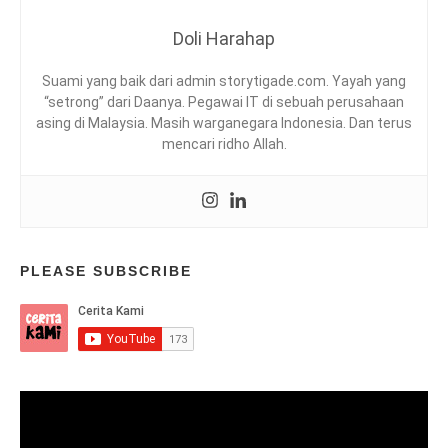
N
D
H
A
I
Doli Harahap
W
L
D
3
,
I
Suami yang baik dari admin storytigade.com. Yayah yang
K
K
“setrong” dari Daanya. Pegawai IT di sebuah perusahaan
O
D
M
asing di Malaysia. Masih warganegara Indonesia. Dan terus
E
U
mencari ridho Allah.
N
N
G
I
A
T
N
A
K
S
E
I
K
PLEASE SUBSCRIBE
B
U
U
A
P
T
R
A
O
N
F
F
Video
E
I
S
Player
T
I