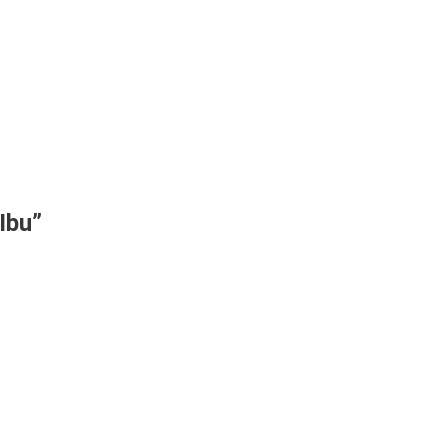
Ibu
”