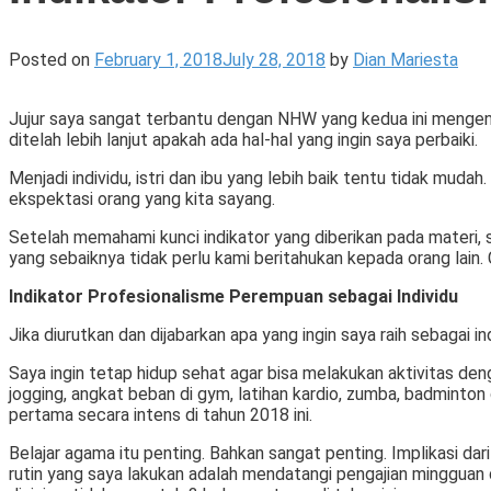
Posted on
February 1, 2018
July 28, 2018
by
Dian Mariesta
Jujur saya sangat terbantu dengan NHW yang kedua ini mengenai I
ditelah lebih lanjut apakah ada hal-hal yang ingin saya perbaiki.
Menjadi individu, istri dan ibu yang lebih baik tentu tidak mud
ekspektasi orang yang kita sayang.
Setelah memahami kunci indikator yang diberikan pada materi, 
yang sebaiknya tidak perlu kami beritahukan kepada orang lain.
Indikator Profesionalisme Perempuan sebagai Individu
Jika diurutkan dan dijabarkan apa yang ingin saya raih sebagai i
Saya ingin tetap hidup sehat agar bisa melakukan aktivitas den
jogging, angkat beban di gym, latihan kardio, zumba, badminto
pertama secara intens di tahun 2018 ini.
Belajar agama itu penting. Bahkan sangat penting. Implikasi d
rutin yang saya lakukan adalah mendatangi pengajian mingguan 