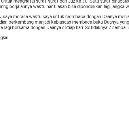
untuk menghafal surat-surat dari Juz ke 30. Satu surat dihapal
eiring berjalannya waktu nanti akan bisa dipendekkan lagi jangka
s, saya merasa waktu saya untuk membaca dengan Daanya menjad
udian berkembang menjadi kebiasaan membaca buku Daanya yang l
lagi bersama dengan Daanya setiap hari. Setidaknya 2 sampai 3 
gkin.