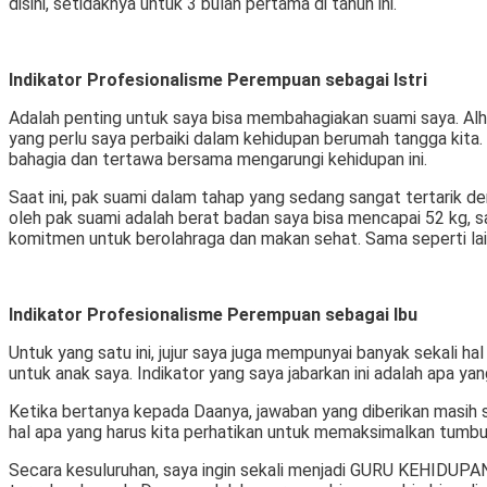
disini, setidaknya untuk 3 bulan pertama di tahun ini.
Indikator Profesionalisme Perempuan sebagai Istri
Adalah penting untuk saya bisa membahagiakan suami saya. Alha
yang perlu saya perbaiki dalam kehidupan berumah tangga kita
bahagia dan tertawa bersama mengarungi kehidupan ini.
Saat ini, pak suami dalam tahap yang sedang sangat tertarik d
oleh pak suami adalah berat badan saya bisa mencapai 52 kg, s
komitmen untuk berolahraga dan makan sehat. Sama seperti lain
Indikator Profesionalisme Perempuan sebagai Ibu
Untuk yang satu ini, jujur saya juga mempunyai banyak sekali ha
untuk anak saya. Indikator yang saya jabarkan ini adalah apa ya
Ketika bertanya kepada Daanya, jawaban yang diberikan masih
hal apa yang harus kita perhatikan untuk memaksimalkan tum
Secara kesuluruhan, saya ingin sekali menjadi GURU KEHIDUPAN 