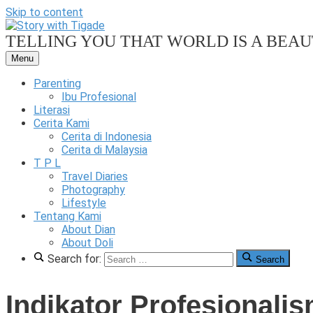
Skip to content
TELLING YOU THAT WORLD IS A BEAUT
Menu
Our
Family
Parenting
Friendly
Ibu Profesional
Blog
Literasi
Cerita Kami
Story
Cerita di Indonesia
Cerita di Malaysia
T P L
Travel Diaries
Photography
Lifestyle
With
Tentang Kami
About Dian
About Doli
Search for:
Search
Tigade
Indikator Profesionalis