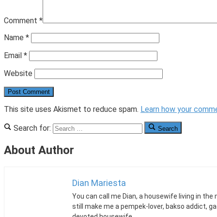
Comment
*
Name
*
Email
*
Website
This site uses Akismet to reduce spam.
Learn how your comme
Search for:
Search
About Author
Dian Mariesta
You can call me Dian, a housewife living in the
still make me a pempek-lover, bakso addict, g
devoted housewife.