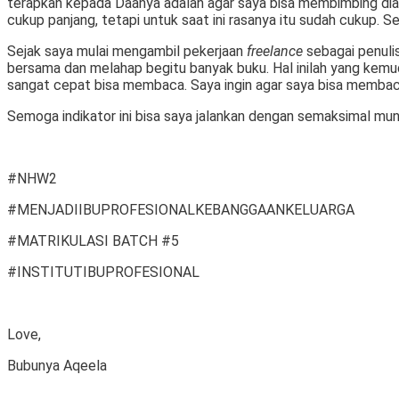
terapkan kepada Daanya adalah agar saya bisa membimbing dia 
cukup panjang, tetapi untuk saat ini rasanya itu sudah cukup. S
Sejak saya mulai mengambil pekerjaan
freelance
sebagai penuli
bersama dan melahap begitu banyak buku. Hal inilah yang kem
sangat cepat bisa membaca. Saya ingin agar saya bisa membaca 
Semoga indikator ini bisa saya jalankan dengan semaksimal mun
#NHW2
#MENJADIIBUPROFESIONALKEBANGGAANKELUARGA
#MATRIKULASI BATCH #5
#INSTITUTIBUPROFESIONAL
Love,
Bubunya Aqeela