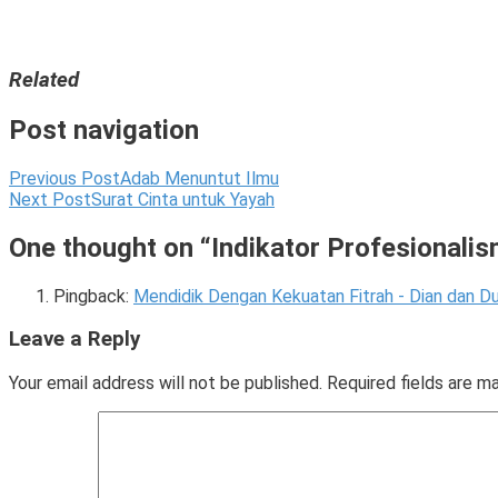
Related
Posted
Tagged
Post navigation
in
#INSTITUTIBUPROFESIONAL
,
Ibu
#MENJADIIBUPROFESIONALKEBANGGAANKELUARGA
,
Previous Post
Adab Menuntut Ilmu
Profesional
#NHW2
,
,
Next Post
Surat Cinta untuk Yayah
Parentology
Matrikulasi
Batch
One thought on “
Indikator Profesionalis
5
Pingback:
Mendidik Dengan Kekuatan Fitrah - Dian dan Du
Leave a Reply
Your email address will not be published.
Required fields are 