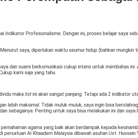
ndikator Profesionalisme. Dengan ini, proses belajar saya sebagai
ah. Menurut saya, diperlukan waktu seumur hidup (bahkan mungkin 
saya dan suami berkomunikasi cukup intens untuk membahas ini. A
 Cukup kami saja yang tahu.
ndividu maka
list
ini akan sangat panjang. Tetapi ada 2 indikator 
gan lebih maksimal. Tidak muluk-muluk, saya ingin bisa berolahr
n dan sebagainya. Penting untuk saya bisa melakukan ini dan say
ari pemahaman agama yang baik akan berdampak kepada kesinambun
di persatuan Al Khaadem Malaysia dibawah asuhan Ust. Hussein Y