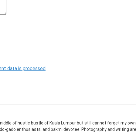
nt data is processed
.
 middle of hustle bustle of Kuala Lumpur but still cannot forget my ow
ado-gado enthusiasts, and bakmi devotee. Photography and writing ar